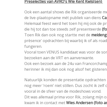
Preselecties van AVRO's Wie Kent Kwis(sen)
Ook een aantal shows die Rik organiseerde m
de live-plaatopname mét publiek van diens
Ca
Helemaal feest werd het toen hij mij ook de p
die hij tot dan toe steeds zelf presenteerde
(fo
Toen Rik dan ook nog startte met de
meideng
prèsence' opdrachten bij waarbij ik of als r
fungeren.
Vooral toen VENUS kandidaat was voor de song
bezoeken aan de VRT en aanverwante.
Ook een bezoek aan de 24u van Francorchamp
herinner ik mij dan ook nog alsof het gisteren
Natuurlijk konden de presentatie opdrachten
nog meer ‘roem’ niet stillen. Dus zocht ik zelf
vooral in de sfeer van de modeshows vond.
Dit was allemaal prima voor Rik, zolang mijn
kwam ik in contact met
Wies Andersen (foto ar