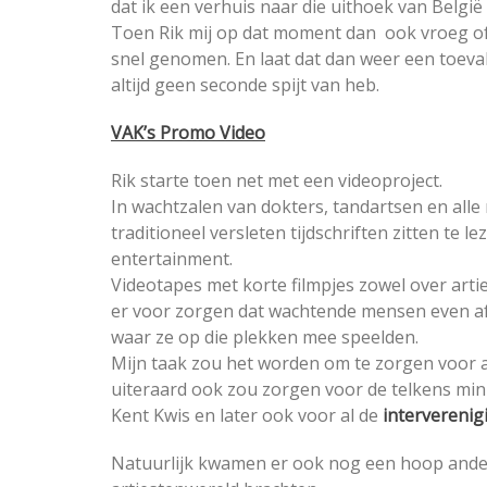
dat ik een verhuis naar die uithoek van België 
Toen Rik mij op dat moment dan ook vroeg of 
snel genomen. En laat dat dan weer een toeval
altijd geen seconde spijt van heb.
VAK’s Promo Video
Rik starte toen net met een videoproject.
In wachtzalen van dokters, tandartsen en al
traditioneel versleten tijdschriften zitten te
entertainment.
Videotapes met korte filmpjes zowel over arti
er voor zorgen dat wachtende mensen even a
waar ze op die plekken mee speelden.
Mijn taak zou het worden om te zorgen voor adv
uiteraard ook zou zorgen voor de telkens min
Kent Kwis en later ook voor al de
intervereni
Natuurlijk kwamen er ook nog een hoop andere 