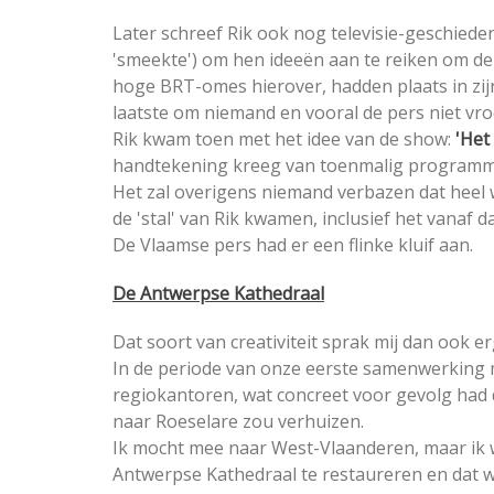
Later schreef Rik ook nog televisie-geschieden
'smeekte') om hen ideeën aan te reiken om de
hoge BRT-omes hierover, hadden plaats in zijn 
laatste om niemand en vooral de pers niet vro
Rik kwam toen met het idee van de show:
'Het
handtekening kreeg van toenmalig programma
Het zal overigens niemand verbazen dat heel w
de 'stal' van Rik kwamen, inclusief het vana
De Vlaamse pers had er een flinke kluif aan.
De Antwerpse Kathedraal
Dat soort van creativiteit sprak mij dan ook er
In de periode van onze eerste samenwerking m
regiokantoren, wat concreet voor gevolg had 
naar Roeselare zou verhuizen.
Ik mocht mee naar West-Vlaanderen, maar ik 
Antwerpse Kathedraal te restaureren en dat w