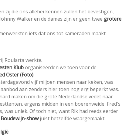
 en zij die ons allebei kennen zullen het bevestigen,
t Johnny Walker en de dames zijn er geen twee
grotere
samenwerkten iets dat ons tot kameraden maakt.
ij Roularta werkte.
esten Klub
organiseerden we toen voor de
d Oster (Foto).
aterdagavond vijf miljoen mensen naar keken, was
t aanbod aan zenders hier toen nog erg beperkt was.
 kon hard maken om die grote Nederlandse vedet naar
eesttenten, ergens midden in een boerenweide, Fred's
, was uniek. Of toch niet, want Rik had reeds eerder
 Boudewijn-show
juist hetzelfde waargemaakt.
lgië