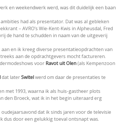
erk en weekendwerk werd, was dit duidelijk een baan
 ambities had als presentator. Dat was al gebleken
reekkrant – AVRO’s Wie-Kent-Kwis in Alpheusdal, Fred
rij de hand te schudden in naam van de uitgeverij
 aan en ik kreeg diverse presentatieopdrachten van
htstreeks aan de opdrachtgevers mocht factureren.
kindermodeshows voor
Ravot uit Olen
(als Kempenzoon
l
dat later
Switel
werd om daar de presentaties te
 en met 1993, waarna ik als huis-gastheer plots
den Broeck, wat ik in het begin uiteraard erg
 oudejaarsavond dat ik sinds jaren voor de televisie
ik dus door een gelukkig toeval ontsnapt was.