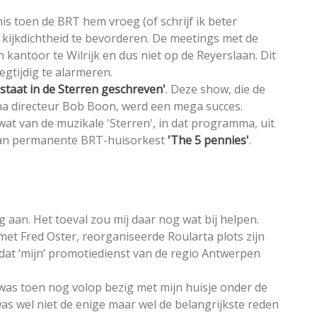
is toen de BRT hem vroeg (of schrijf ik beter
 kijkdichtheid te bevorderen. De meetings met de
kantoor te Wilrijk en dus niet op de Reyerslaan. Dit
egtijdig te alarmeren.
 staat in de Sterren geschreven'
. Deze show, die de
 directeur Bob Boon, werd een mega succes.
at van de muzikale 'Sterren', in dat programma, uit
f dan permanente BRT-huisorkest
'The 5 pennies'
.
g aan. Het toeval zou mij daar nog wat bij helpen.
et Fred Oster, reorganiseerde Roularta plots zijn
dat ‘mijn’ promotiedienst van de regio Antwerpen
was toen nog volop bezig met mijn huisje onder de
as wel niet de enige maar wel de belangrijkste reden