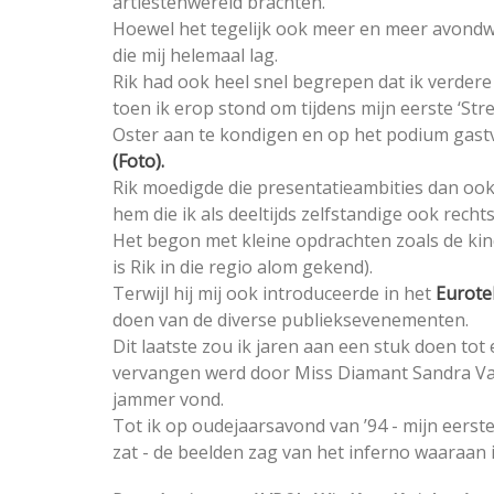
artiestenwereld brachten.
Hoewel het tegelijk ook meer en meer avondw
die mij helemaal lag.
Rik had ook heel snel begrepen dat ik verdere
toen ik erop stond om tijdens mijn eerste ‘St
Oster aan te kondigen en op het podium gastv
(Foto).
Rik moedigde die presentatieambities dan ook
hem die ik als deeltijds zelfstandige ook rec
Het begon met kleine opdrachten zoals de 
is Rik in die regio alom gekend).
Terwijl hij mij ook introduceerde in het
Eurote
doen van de diverse publieksevenementen.
Dit laatste zou ik jaren aan een stuk doen tot
vervangen werd door Miss Diamant Sandra Van 
jammer vond.
Tot ik op oudejaarsavond van ’94 - mijn eerste
zat - de beelden zag van het inferno waaraan 