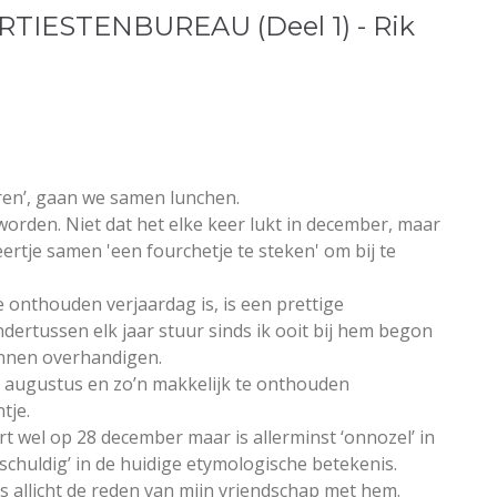
RTIESTENBUREAU (Deel 1) - Rik
ren’, gaan we samen lunchen.
eworden. Niet dat het elke keer lukt in december, maar
ertje samen 'een fourchetje te steken' om bij te
e onthouden verjaardag is, is een prettige
ndertussen elk jaar stuur sinds ik ooit bij hem begon
unnen overhandigen.
5 augustus en zo’n makkelijk te onthouden
tje.
rt wel op 28 december maar is allerminst ‘onnozel’ in
chuldig’ in de huidige etymologische betekenis.
is allicht de reden van mijn vriendschap met hem.