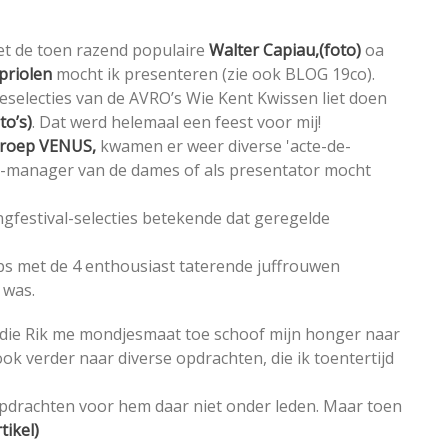
et de toen razend populaire
Walter Capiau,(foto)
oa
priolen
mocht ik presenteren (zie ook BLOG 19co).
reselecties van de AVRO’s Wie Kent Kwissen liet doen
to’s)
. Dat werd helemaal een feest voor mij!
roep VENUS,
kwamen er weer diverse 'acte-de-
oad-manager van de dames of als presentator mocht
festival-selecties betekende dat geregelde
s met de 4 enthousiast taterende juffrouwen
 was.
 die Rik me mondjesmaat toe schoof mijn honger naar
 ook verder naar diverse opdrachten, die ik toentertijd
 opdrachten voor hem daar niet onder leden. Maar toen
tikel)