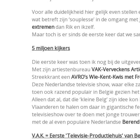
Voor alle duidelijkheid hier gelijk even stellen
wat betreft zijn ‘souplesse’ in de omgang me
extremen
dan Rik en ikzelf.
Maar toch is er sinds de eerste keer dat we 
5 miljoen kijkers
Die eerste keer was toen ik nog bij de uitgever
Met zijn artiestenbureau
VAK-Verveckens Arti
Streekkrant een
AVRO’s Wie-Kent-Kwis met Fre
Deze Nederlandse televisie show, waar elke z
toen ook razend populair in België gezien he
Alleen dat al, dat die ‘kleine Belg’ zijn idee
Vlaanderen te halen om daar in gigantische f
televisieshow over te doen met jonge trouwers
met de al even populaire Nederlandse
Berend
V.A.K. = Eerste 'Televisie-Productiehuis' van Be